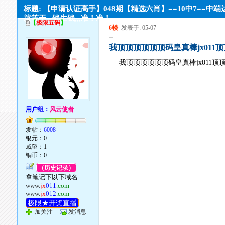
标题: 【申请认证高手】048期【精选六肖】==10中7==中端
就等于,,,钱生钱,,,准！准！
【
极限五码
】
6楼
发表于: 05-07
我顶顶顶顶顶顶码皇真棒jx011顶
我顶顶顶顶顶顶码皇真棒jx011顶
用户组：
风云使者
发帖：
6008
银元：0
威望：1
铜币：0
（历史记录）
拿笔记下以下域名
www.
jx
011
.com
www.
jx
012
.com
极限★开奖直播
加关注
发消息