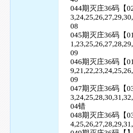
044期灭庄36码【02,04,0
3,24,25,26,27,29,30
08
045期灭庄36码【01,02,0
1,23,25,26,27,28,29
09
046期灭庄36码【01,02,0
9,21,22,23,24,25,26
09
047期灭庄36码【03,05,0
3,24,25,28,30,31,32
04错
048期灭庄36码【03,04,0
4,25,26,27,28,29,31
049期灭庄36码【