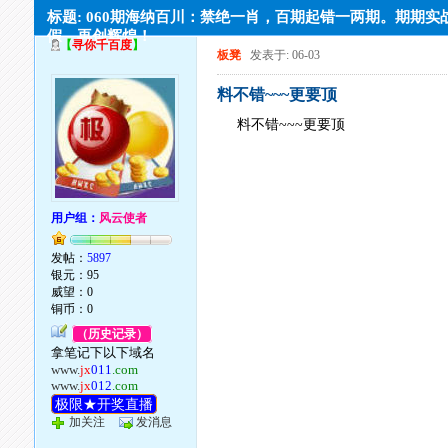
标题: 060期海纳百川：禁绝一肖，百期起错一两期。期期实
假，再创辉煌！
【
寻你千百度
】
板凳
发表于: 06-03
料不错~~~更要顶
料不错~~~更要顶
用户组：
风云使者
发帖：
5897
银元：95
威望：0
铜币：0
（历史记录）
拿笔记下以下域名
www.
jx
011
.com
www.
jx
012
.com
极限★开奖直播
加关注
发消息