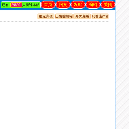
首页
回复
发帖
编辑
关闭
已有
39880
人看过本帖
银元充值
出售贴教程
开奖直播
只看该作者