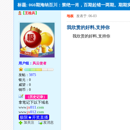
标题: 060期海纳百川：禁绝一肖，百期起错一两期。期
【
王桂兵
】
地板
发表于: 06-03
我欣赏的好料,支持你
我欣赏的好料,支持你
用户组：
风云使者
发帖：
5975
银元：0
威望：0
铜币：0
（历史记录）
拿笔记下以下域名
www.
jx
011
.com
www.
jx
012
.com
极限★开奖直播
加关注
发消息