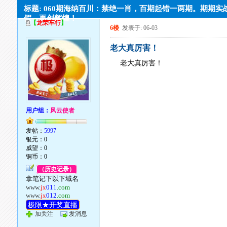
标题: 060期海纳百川：禁绝一肖，百期起错一两期。期期实
假，再创辉煌！
【
龙荣车行
】
6楼
发表于: 06-03
老大真厉害！
老大真厉害！
用户组：
风云使者
发帖：
5997
银元：0
威望：0
铜币：0
（历史记录）
拿笔记下以下域名
www.
jx
011
.com
www.
jx
012
.com
极限★开奖直播
加关注
发消息