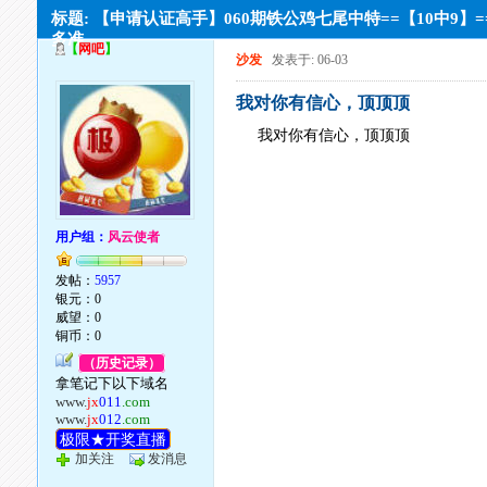
标题: 【申请认证高手】060期铁公鸡七尾中特==【10中9】=
多准
【
网吧
】
沙发
发表于: 06-03
我对你有信心，顶顶顶
我对你有信心，顶顶顶
用户组：
风云使者
发帖：
5957
银元：0
威望：0
铜币：0
（历史记录）
拿笔记下以下域名
www.
jx
011
.com
www.
jx
012
.com
极限★开奖直播
加关注
发消息