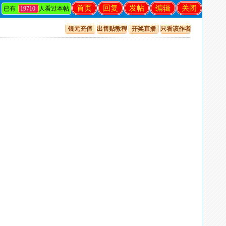
首页
回复
发帖
编辑
关闭
已有
19710
人看过本帖
银元充值
出售贴教程
开奖直播
只看该作者