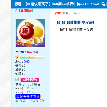
标题: 【申请认证高手】060期==单双中特==10中7==中
【
廊桥遗梦
】
沙发
发表于: 06-03
顶!顶!顶!请期期早发表!
顶!顶!顶!请期期早发表!
用户组：
风云使者
发帖：
5935
银元：0
威望：0
铜币：0
（历史记录）
拿笔记下以下域名
www.
jx
011
.com
www.
jx
012
.com
极限★开奖直播
加关注
发消息