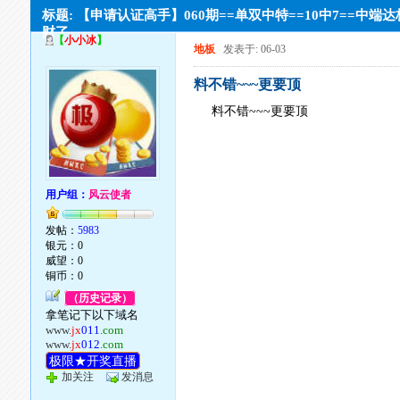
标题: 【申请认证高手】060期==单双中特==10中7==中端
财了
【
小小冰
】
地板
发表于: 06-03
料不错~~~更要顶
料不错~~~更要顶
用户组：
风云使者
发帖：
5983
银元：0
威望：0
铜币：0
（历史记录）
拿笔记下以下域名
www.
jx
011
.com
www.
jx
012
.com
极限★开奖直播
加关注
发消息