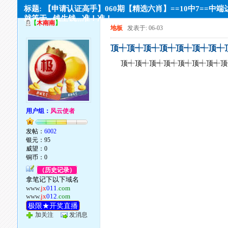
标题: 【申请认证高手】060期【精选六肖】==10中7==中端
就等于,,,钱生钱,,,准！准！
【
木南南
】
地板
发表于: 06-03
顶┽顶┽顶┽顶┽顶┽顶┽顶┽
顶┽顶┽顶┽顶┽顶┽顶┽顶┽顶
用户组：
风云使者
发帖：
6002
银元：95
威望：0
铜币：0
（历史记录）
拿笔记下以下域名
www.
jx
011
.com
www.
jx
012
.com
极限★开奖直播
加关注
发消息