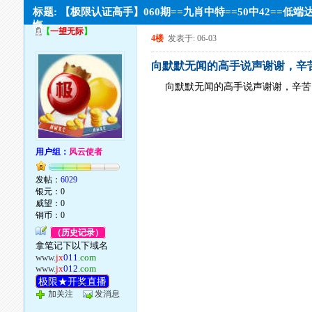
标题: 【极限认证高手】060期==九肖中特==50中42==低端
悔。
【
一望无际
】
4楼
发表于: 06-03
向默默无闻的高手说声谢谢，辛
向默默无闻的高手说声谢谢，辛苦
用户组：
风云使者
发帖：
6029
银元：0
威望：0
铜币：0
（历史记录）
拿笔记下以下域名
www.
jx
011
.com
www.
jx
012
.com
极限★开奖直播
加关注
发消息