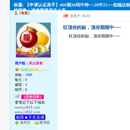
标题: 【申请认证高手】060期36码中特==28中25==低端达
持我噢！准确率就是这么高
【
有枚
】
4楼
发表于: 06-03
狂顶你的贴，顶你期期中~~~
狂顶你的贴，顶你期期中~~~
用户组：
风云使者
发帖：
5996
银元：0
威望：2
铜币：0
（历史记录）
拿笔记下以下域名
www.
jx
011
.com
www.
jx
012
.com
极限★开奖直播
加关注
发消息