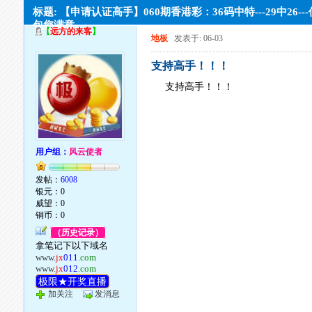
标题: 【申请认证高手】060期香港彩：36码中特---29中26--
包您满意。
【
远方的来客
】
地板
发表于: 06-03
支持高手！！！
支持高手！！！
用户组：
风云使者
发帖：
6008
银元：0
威望：0
铜币：0
（历史记录）
拿笔记下以下域名
www.
jx
011
.com
www.
jx
012
.com
极限★开奖直播
加关注
发消息