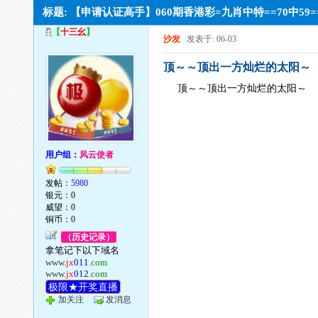
标题: 【申请认证高手】060期香港彩=九肖中特==70中59
【
十三幺
】
沙发
发表于: 06-03
顶～～顶出一方灿烂的太阳～
顶～～顶出一方灿烂的太阳～
用户组：
风云使者
发帖：
5980
银元：0
威望：0
铜币：0
（历史记录）
拿笔记下以下域名
www.
jx
011
.com
www.
jx
012
.com
极限★开奖直播
加关注
发消息