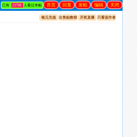
首页
回复
发帖
编辑
关闭
已有
23798
人看过本帖
银元充值
出售贴教程
开奖直播
只看该作者