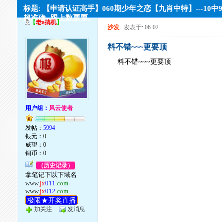
标题: 【申请认证高手】060期少年之恋【九肖中特】---10中9
超准确--跟上数票票。
【
老a搞机
】
沙发
发表于: 06-02
料不错~~~更要顶
料不错~~~更要顶
用户组：
风云使者
发帖：
5994
银元：0
威望：0
铜币：0
（历史记录）
拿笔记下以下域名
www.
jx
011
.com
www.
jx
012
.com
极限★开奖直播
加关注
发消息