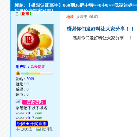
标题: 【极限认证高手】060期36码中特==8中8==低端达标
码皇论坛独家发表》
【
財來
】
地板
发表于: 06-03
感谢你们发好料让大家分享！！
感谢你们发好料让大家分享！！
用户组：
风云使者
发帖：
5909
银元：0
威望：0
铜币：0
（历史记录）
拿笔记下以下域名
www.
jx
011
.com
www.
jx
012
.com
极限★开奖直播
加关注
发消息