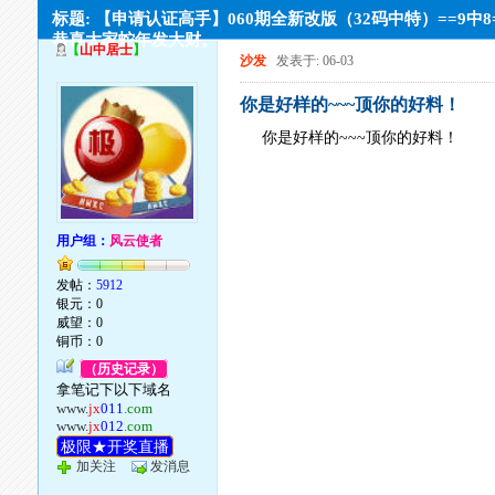
标题: 【申请认证高手】060期全新改版（32码中特）==9中8
恭喜大家蛇年发大财。
【
山中居士
】
沙发
发表于: 06-03
你是好样的~~~顶你的好料！
你是好样的~~~顶你的好料！
用户组：
风云使者
发帖：
5912
银元：0
威望：0
铜币：0
（历史记录）
拿笔记下以下域名
www.
jx
011
.com
www.
jx
012
.com
极限★开奖直播
加关注
发消息