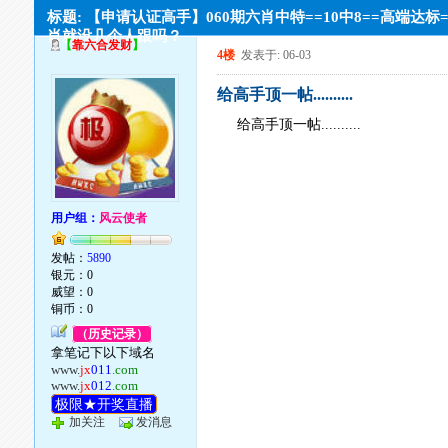
标题: 【申请认证高手】060期六肖中特==10中8==高端达标
肖就没几个人跟吗？
【
靠六合发财
】
4楼
发表于: 06-03
给高手顶一帖..........
给高手顶一帖..........
用户组：
风云使者
发帖：
5890
银元：0
威望：0
铜币：0
（历史记录）
拿笔记下以下域名
www.
jx
011
.com
www.
jx
012
.com
极限★开奖直播
加关注
发消息