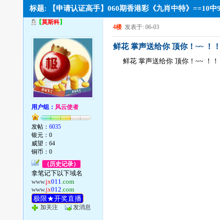
标题: 【申请认证高手】060期香港彩《九肖中特》==10中9
【
莫斯科
】
4楼
发表于: 06-03
鲜花 掌声送给你 顶你！~~ ！
鲜花 掌声送给你 顶你！~~ ！
用户组：
风云使者
发帖：
6035
银元：0
威望：64
铜币：0
（历史记录）
拿笔记下以下域名
www.
jx
011
.com
www.
jx
012
.com
极限★开奖直播
加关注
发消息