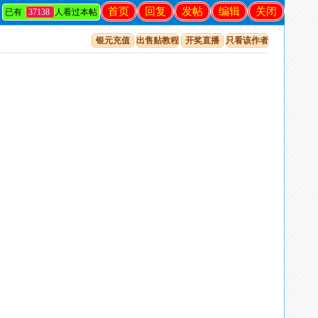
首页
回复
发帖
编辑
关闭
已有
37138
人看过本帖
银元充值
出售贴教程
开奖直播
只看该作者