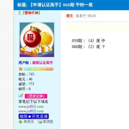
标题: 【申请认证高手】060期 平特一尾
【
雷神不神
】
楼主
发表于: 06-03
059期：《4》尾 中
060期：《2》尾 ？
用户组：
极限认证高手
发帖：
745
银元：40
威望：773
铜币：0
（历史记录）
拿笔记下以下域名
www.
jx
011
.com
www.
jx
012
.com
极限★开奖直播
加关注
发消息