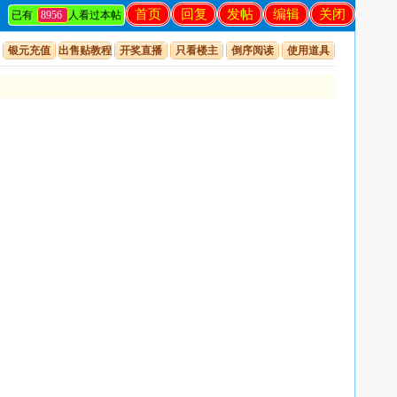
首页
回复
发帖
编辑
关闭
已有
8956
人看过本帖
银元充值
出售贴教程
开奖直播
只看楼主
倒序阅读
使用道具