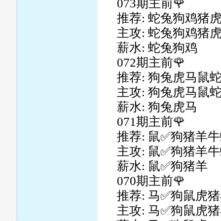
073期主前🌹
推荐: 蛇兔狗鸡猪
主攻: 蛇兔狗鸡猪
薪水: 蛇兔狗鸡
072期主前🌹
推荐: 狗兔虎马鼠
主攻: 狗兔虎马鼠
薪水: 狗兔虎马
071期主前🌹
推荐: 鼠✅狗猪羊
主攻: 鼠✅狗猪羊
薪水: 鼠✅狗猪羊
070期主前🌹
推荐: 马✅狗鼠虎
主攻: 马✅狗鼠虎