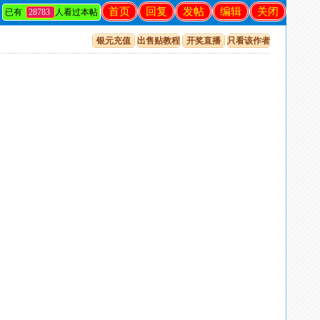
首页
回复
发帖
编辑
关闭
已有
28783
人看过本帖
银元充值
出售贴教程
开奖直播
只看该作者