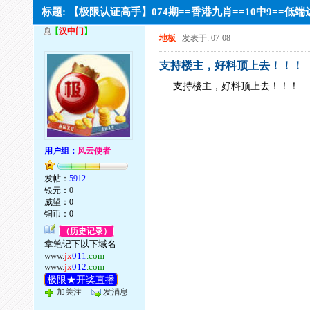
标题: 【极限认证高手】074期==香港九肖==10中9==
【
汉中门
】
地板
发表于: 07-08
支持楼主，好料顶上去！！！
支持楼主，好料顶上去！！！
用户组：
风云使者
发帖：
5912
银元：0
威望：0
铜币：0
（历史记录）
拿笔记下以下域名
www.
jx
011
.com
www.
jx
012
.com
极限★开奖直播
加关注
发消息