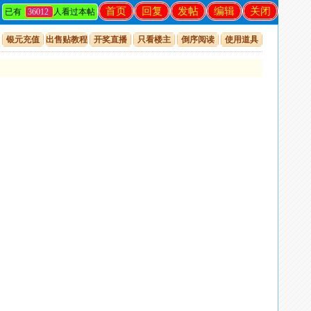
首页
回复
发帖
编辑
关闭
已有
36012
人看过本帖
银元充值
出售贴教程
开奖直播
只看楼主
倒序阅读
使用道具