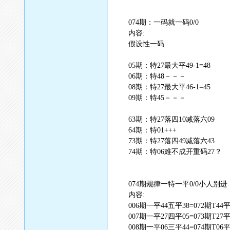
074期：一码就一码0/0
内容:
假设性一码
05期：特27最大平49-1=48
06期：特48－－－
08期：特27最大平46-1=45
09期：特45－－－
63期：特27落四10减落六09
64期：特01+++
73期：特27落四49减落六43
74期：特06难不成开重码27？
074期规律一特一平0/0小人别进
内容:
006期一平44五平38=072期T44平
007期一平27四平05=073期T27平
008期一平06三平44=074期T06平