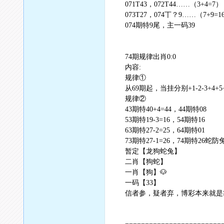
071T43，072T44……（3+4=7）
073T27，074丅？9……（7+9=1
074期特9尾，主一码39
74期规律出肖0:0
内容:
规律①
从69期起，当挂分别+1-2-3+4+
规律②
43期特40+4=44，44期特08
53期特19-3=16，54期特16
63期特27-2=25，64期特01
73期特27-1=26，74期特26蛇防
暂定【龙狗蛇兔】
二肖【狗蛇】
一肖【狗】🐶
一码【33】
信者参，疑者弃，博彩本来就是