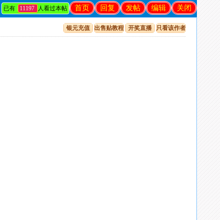
首页
回复
发帖
编辑
关闭
已有
11197
人看过本帖
银元充值
出售贴教程
开奖直播
只看该作者