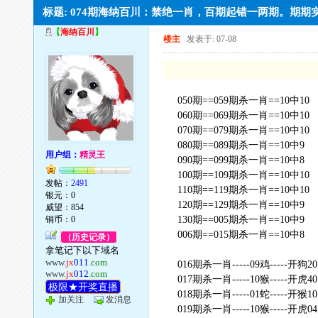
标题: 074期海纳百川：禁绝一肖，百期起错一两期。期
【
海纳百川
】
楼主
发表于: 07-08
050期==059期杀一肖==10中10
060期==069期杀一肖==10中10
070期==079期杀一肖==10中10
080期==089期杀一肖==10中9
用户组：
精灵王
090期==099期杀一肖==10中8
100期==109期杀一肖==10中10
发帖：
2491
110期==119期杀一肖==10中10
银元：0
120期==129期杀一肖==10中9
威望：854
铜币：0
130期==005期杀一肖==10中9
006期==015期杀一肖==10中8
（历史记录）
拿笔记下以下域名
www.
jx
011
.com
016期杀一肖-----09鸡-----开狗20
www.
jx
012
.com
017期杀一肖-----10猴-----开虎40
极限★开奖直播
018期杀一肖-----01蛇-----开猴10
加关注
发消息
019期杀一肖-----10猴-----开虎04