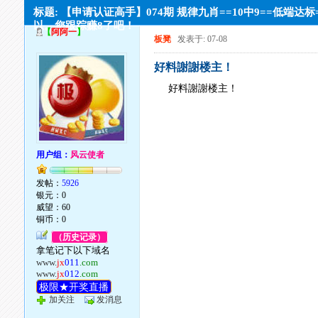
标题: 【申请认证高手】074期 规律九肖==10中9==低端达
以。您跟踪赚8了吧！
【
阿阿一
】
板凳
发表于: 07-08
好料謝謝楼主！
好料謝謝楼主！
用户组：
风云使者
发帖：
5926
银元：0
威望：60
铜币：0
（历史记录）
拿笔记下以下域名
www.
jx
011
.com
www.
jx
012
.com
极限★开奖直播
加关注
发消息