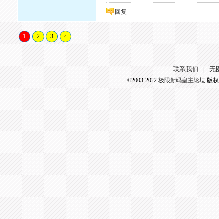
回复
1
2
3
4
联系我们
无
|
©2003-2022
极限新码皇主论坛
版权所有