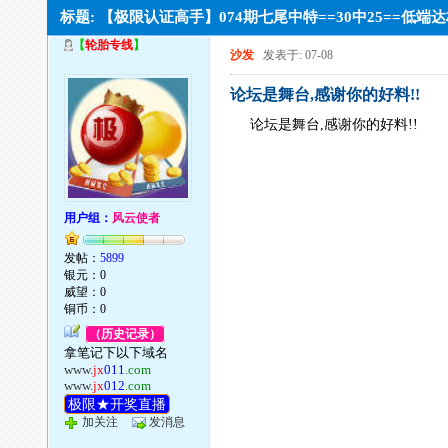
标题: 【极限认证高手】074期七尾中特==30中25==
【
轮胎专线
】
沙发
发表于: 07-08
论坛是舞台,感谢你的好料!!
论坛是舞台,感谢你的好料!!
用户组：
风云使者
发帖：
5899
银元：0
威望：0
铜币：0
（历史记录）
拿笔记下以下域名
www.
jx
011
.com
www.
jx
012
.com
极限★开奖直播
加关注
发消息