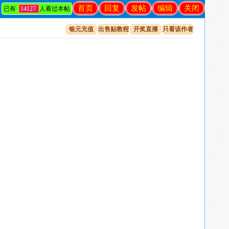
首页
回复
发帖
编辑
关闭
已有
14127
人看过本帖
银元充值
出售贴教程
开奖直播
只看该作者