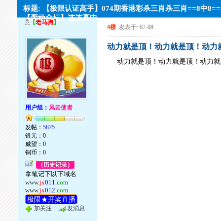
标题: 【极限认证高手】074期香港彩杀三肖杀三肖==8中8=
【轰动全坛】连连高中
【
老马驹
】
4楼
发表于: 07-08
动力就是顶！动力就是顶！动力
动力就是顶！动力就是顶！动力就
用户组：
风云使者
发帖：
5875
银元：0
威望：0
铜币：0
（历史记录）
拿笔记下以下域名
www.
jx
011
.com
www.
jx
012
.com
极限★开奖直播
加关注
发消息