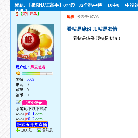
标题: 【极限认证高手】074期--32个码中特==10中8==中端
丝没？
【
买牛开马
】
地板
发表于: 07-08
看帖是緣份 顶帖是友情！
看帖是緣份 顶帖是友情！
用户组：
风云使者
发帖：
5809
银元：0
威望：0
铜币：0
（历史记录）
拿笔记下以下域名
www.
jx
011
.com
www.
jx
012
.com
极限★开奖直播
加关注
发消息