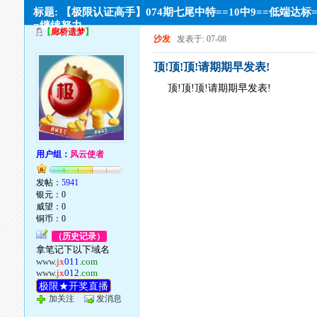
标题: 【极限认证高手】074期七尾中特==10中9==低端达标
=继续努力
【
廊桥遗梦
】
沙发
发表于: 07-08
顶!顶!顶!请期期早发表!
顶!顶!顶!请期期早发表!
用户组：
风云使者
发帖：
5941
银元：0
威望：0
铜币：0
（历史记录）
拿笔记下以下域名
www.
jx
011
.com
www.
jx
012
.com
极限★开奖直播
加关注
发消息