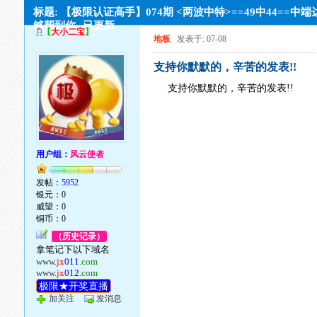
标题: 【极限认证高手】074期 <两波中特>==49中44==中
够帮到你--已更新
【
大小二宝
】
地板
发表于: 07-08
支持你默默的，辛苦的发表!!
支持你默默的，辛苦的发表!!
用户组：
风云使者
发帖：
5952
银元：0
威望：0
铜币：0
（历史记录）
拿笔记下以下域名
www.
jx
011
.com
www.
jx
012
.com
极限★开奖直播
加关注
发消息