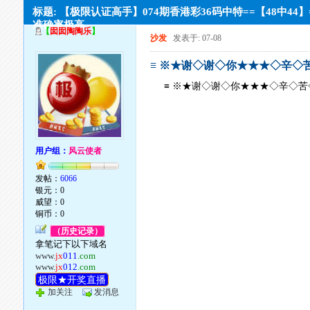
标题: 【极限认证高手】074期香港彩36码中特==【48中44】
准确率极高。
【
囡囡陶陶乐
】
沙发
发表于: 07-08
≡ ※★谢◇谢◇你★★★◇辛◇苦
≡ ※★谢◇谢◇你★★★◇辛◇苦
用户组：
风云使者
发帖：
6066
银元：0
威望：0
铜币：0
（历史记录）
拿笔记下以下域名
www.
jx
011
.com
www.
jx
012
.com
极限★开奖直播
加关注
发消息