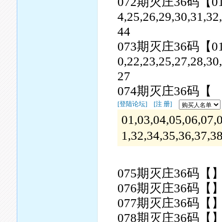
072期灭庄36码【01,02,0
4,25,26,29,30,31,32
44
073期灭庄36码【01,02,0
0,22,23,25,27,28,30
27
074期灭庄36码【
[登陆论坛]
[注 册]
01,03,04,05,06,07,
1,32,34,35,36,37,3
075期灭庄36码【
076期灭庄36码【
077期灭庄36码【
078期灭庄36码【