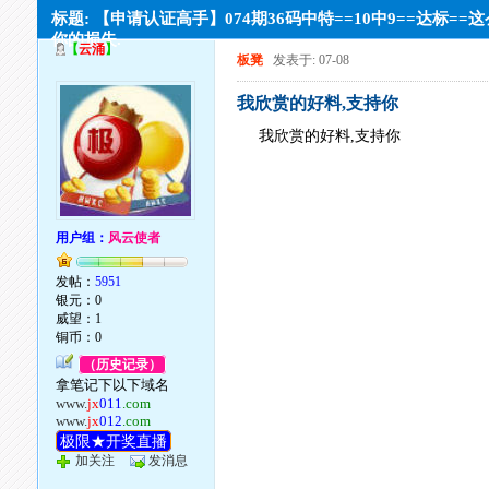
标题: 【申请认证高手】074期36码中特==10中9==达标==
你的损失.
【
云涌
】
板凳
发表于: 07-08
我欣赏的好料,支持你
我欣赏的好料,支持你
用户组：
风云使者
发帖：
5951
银元：0
威望：1
铜币：0
（历史记录）
拿笔记下以下域名
www.
jx
011
.com
www.
jx
012
.com
极限★开奖直播
加关注
发消息