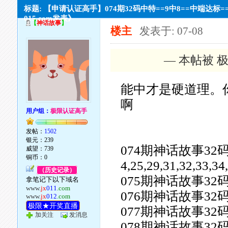
标题: 【申请认证高手】074期32码中特==9中8==中端达标=
015.com发表》
【
神话故事
】
楼主
发表于: 07-08
— 本帖被 极
能中才是硬道理。
啊
用户组：
极限认证高手
发帖：
1502
银元：239
074期神话故事32码【01,0
威望：739
铜币：0
4,25,29,31,32,33,3
（历史记录）
075期神话故事32
拿笔记下以下域名
www.
jx
011
.com
076期神话故事32
www.
jx
012
.com
极限★开奖直播
077期神话故事32
加关注
发消息
078期神话故事32