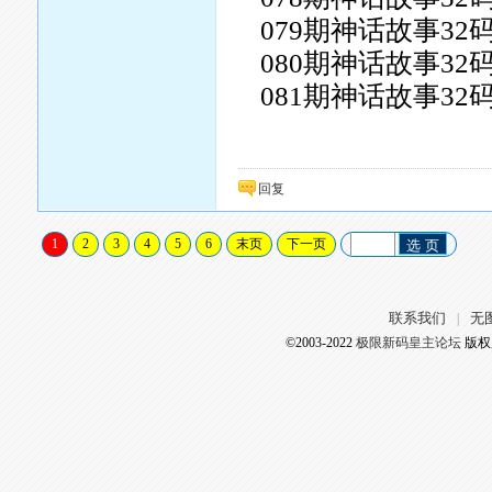
079期神话故事32
080期神话故事32
081期神话故事32
回复
1
2
3
4
5
6
末页
下一页
选 页
联系我们
无
|
©2003-2022
极限新码皇主论坛
版权所有