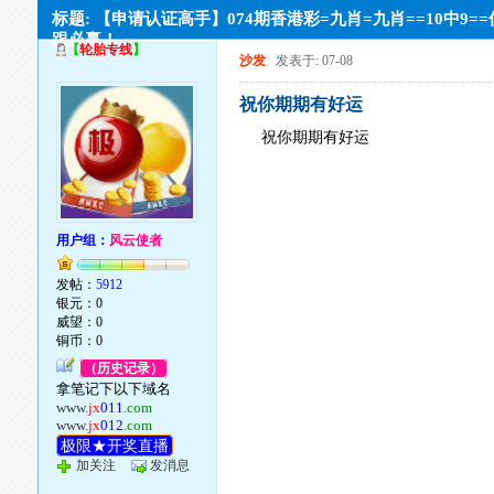
标题: 【申请认证高手】074期香港彩=九肖=九肖==10中9=
跟必赢！
【
轮胎专线
】
沙发
发表于: 07-08
祝你期期有好运
祝你期期有好运
用户组：
风云使者
发帖：
5912
银元：0
威望：0
铜币：0
（历史记录）
拿笔记下以下域名
www.
jx
011
.com
www.
jx
012
.com
极限★开奖直播
加关注
发消息