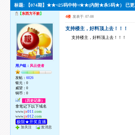
标题: 【074期】★★≮25码中特≯★★(内附★杀5码★） 已
【
东西方不败
】
4楼
发表于: 07-08
支持楼主，好料顶上去！！！
支持楼主，好料顶上去！！！
用户组：
风云使者
发帖：
6026
银元：0
威望：0
铜币：0
（历史记录）
拿笔记下以下域名
www.
jx
011
.com
www.
jx
012
.com
极限★开奖直播
加关注
发消息