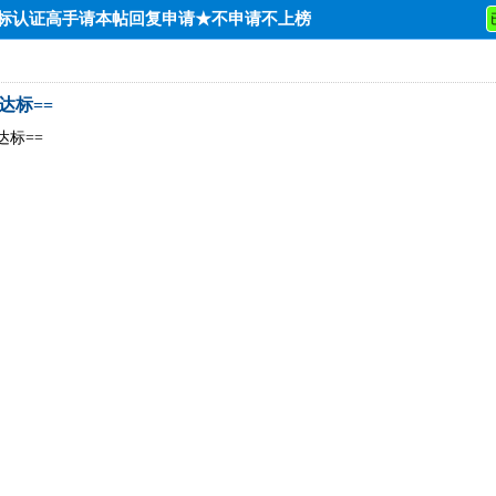
达标认证高手请本帖回复申请★不申请不上榜
低端达标==
端达标==