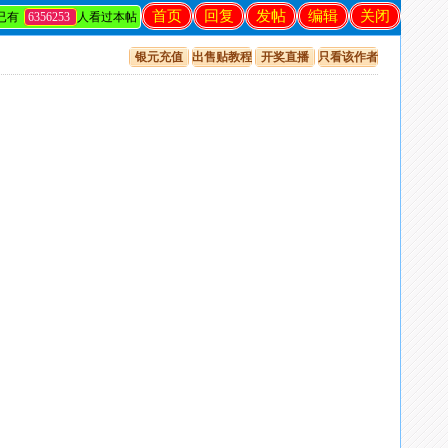
首页
回复
发帖
编辑
关闭
已有
6356253
人看过本帖
银元充值
出售贴教程
开奖直播
只看该作者