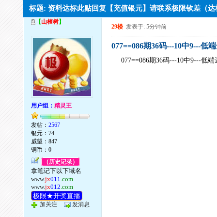
标题: 资料达标此贴回复【充值银元】请联系极限钦差（
【
山楂树
】
29楼
发表于: 5分钟前
077==086期36码---10中9---
077==086期36码---10中9---低
用户组：
精灵王
发帖：
2567
银元：74
威望：847
铜币：0
（历史记录）
拿笔记下以下域名
www.
jx
011
.com
www.
jx
012
.com
极限★开奖直播
加关注
发消息