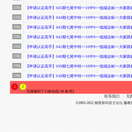
【申请认证高手】045期七尾中特==10中9==低端达标==大家跟
【申请认证高手】044期七尾中特==10中9==低端达标==大家跟
【申请认证高手】043期七尾中特==10中9==低端达标==大家跟
【申请认证高手】042期七尾中特==10中9==低端达标==大家跟
【申请认证高手】041期七尾中特==10中9==低端达标==大家跟
【申请认证高手】040期七尾中特==10中9==低端达标==大家跟
【申请认证高手】039期七尾中特==10中9==低端达标==大家跟
【申请认证高手】038期七尾中特==10中9==低端达标==大家跟
1
2
共搜索到了55条信息[ 48 条/页]
联系我们
无
|
©2003-2022
极限新码皇主论坛
版权所有