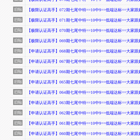
【极限认证高手】072期七尾中特==10中9==低端达标==大家跟
【极限认证高手】071期七尾中特==10中9==低端达标==大家跟
【极限认证高手】070期七尾中特==10中9==低端达标==大家跟
【极限认证高手】069期七尾中特==10中9==低端达标==大家跟
【申请认证高手】068期七尾中特==10中9==低端达标==大家跟
【申请认证高手】067期七尾中特==10中9==低端达标==大家跟
【申请认证高手】066期七尾中特==10中9==低端达标==大家跟
【申请认证高手】065期七尾中特==10中9==低端达标==大家跟
【申请认证高手】064期七尾中特==10中9==低端达标==大家跟
【申请认证高手】063期七尾中特==10中9==低端达标==大家跟
【申请认证高手】062期七尾中特==10中9==低端达标==大家跟
【申请认证高手】061期七尾中特==10中9==低端达标==大家跟
【申请认证高手】060期七尾中特==10中9==低端达标==大家跟