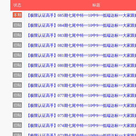
状态
标题
【极限认证高手】085期七尾中特==10中9==低端达标==大家跟
【极限认证高手】084期七尾中特==10中9==低端达标==大家跟
【极限认证高手】083期七尾中特==10中9==低端达标==大家跟
【极限认证高手】082期七尾中特==10中9==低端达标==大家跟
【极限认证高手】081期七尾中特==10中9==低端达标==大家跟
【极限认证高手】080期七尾中特==10中9==低端达标==大家跟
【极限认证高手】079期七尾中特==10中9==低端达标==大家跟
【极限认证高手】078期七尾中特==10中9==低端达标==大家跟
【极限认证高手】077期七尾中特==10中9==低端达标==大家跟
【极限认证高手】076期七尾中特==10中9==低端达标==大家跟
【极限认证高手】075期七尾中特==10中9==低端达标==大家跟
【极限认证高手】074期七尾中特==10中9==低端达标==大家跟
【极限认证高手】073期七尾中特==10中9==低端达标==大家跟