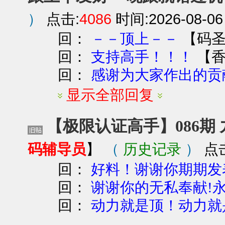
）
点击:
4086
时间:2026-08-06 
回：
【
码
－－顶上－－
回：
【
支持高手！！！
回：
感谢为大家作出的贡
显示全部回复
【极限认证高手】086期 九
码辅导员
（
历史记录
）
点击
】
回：
好料！谢谢你期期发
回：
谢谢你的无私奉献!
回：
动力就是顶！动力就