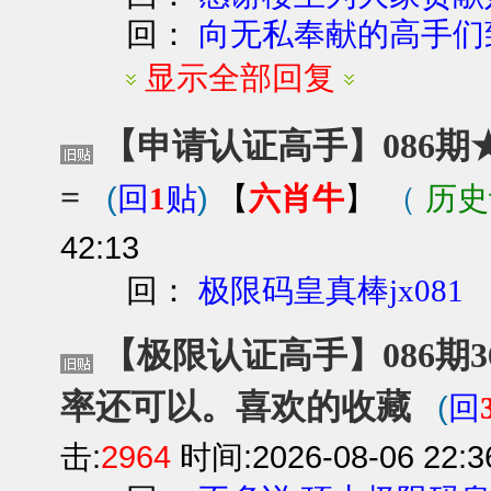
回：
向无私奉献的高手们
显示全部回复
【申请认证高手】086期★
=
(
)
六肖牛
（
历史
回
1
贴
【
】
42:13
回：
极限码皇真棒jx081
【极限认证高手】086期3
率还可以。喜欢的收藏
(
回
击:
2964
时间:2026-08-06 22:3