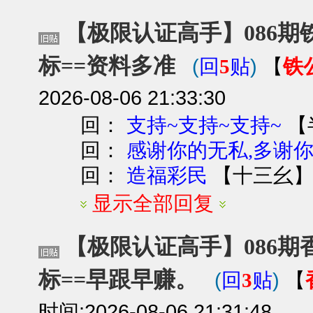
【极限认证高手】086期铁
标==资料多准
(
)
铁
回
5
贴
【
2026-08-06 21:33:30
回：
【
支持~支持~支持~
回：
感谢你的无私,多谢
回：
【
十三幺
造福彩民
显示全部回复
【极限认证高手】086期香
标==早跟早赚。
(
)
回
3
贴
【
时间:2026-08-06 21:31:48