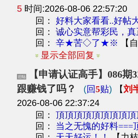
5
时间:2026-08-06 22:57:20
回：
好料大家看看..好帖大
回：
诚心实意帮彩民，真
回：
【
辛★苦◇了★※
显示全部回复
【申请认证高手】086期3
跟赚钱了吗？
(
)
刘
回
5
贴
【
2026-08-06 22:37:24
回：
頂頂頂頂頂頂頂頂頂
回：
当之无愧的好料===
回：
【
力
天天好运！！