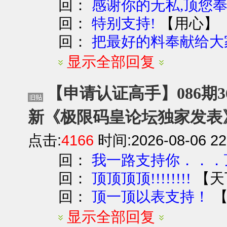
回：
感谢你的无私,顶您奉
回：
【
用心
】
特别支持!
回：
把最好的料奉献给大
显示全部回复
【申请认证高手】086期3
新《极限码皇论坛独家发表
点击:
4166
时间:2026-08-06 22
回：
我一路支持你．．．
回：
【
天
顶顶顶顶!!!!!!!!
回：
顶一顶以表支持！
显示全部回复