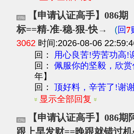
【申请认证高手】086期【
标==精-准-稳-狠-快→
(
回
7
3062
时间:2026-08-06 22:59:4
回：
用心良苦!劳苦功高!谢
回：
佩服你的坚毅，欣赏
年
】
回：
顶好料，辛苦了!谢谢
显示全部回复
【申请认证高手】086期阿
跟上早发财==晚跟就错过机