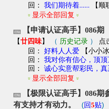
回：
【
顺
我们期待着......
显示全部回复
【申请认证高手】086期【
廿四味
（
历史记录
）
点击
【
】
回：
【
小小
好料人人爱
回：
我对你有信心，顶顶
回：
诚心实意帮彩民，真
显示全部回复
【极限认证高手】086期参赛
有支持才有动力。
(
)
回
5
贴