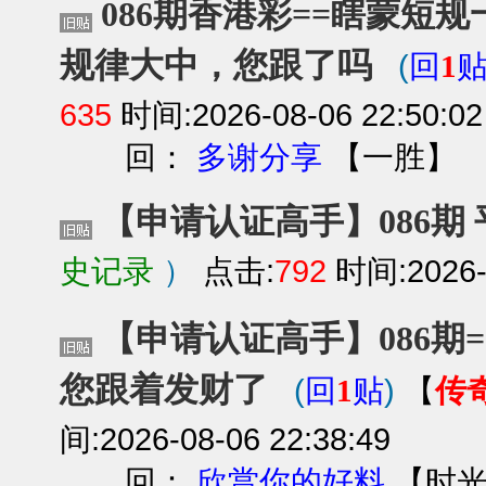
086期香港彩==瞎蒙短
规律大中，您跟了吗
(
回
1
635
时间:2026-08-06 22:50:02
回：
【
一胜
】
多谢分享
【申请认证高手】086期
史记录
）
点击:
792
时间:2026-0
【申请认证高手】086期=
您跟着发财了
(
)
传
回
1
贴
【
间:2026-08-06 22:38:49
回：
【
时
欣赏你的好料