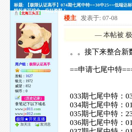
标题: 【极限认证高手】074期七尾中特==30中25==低端达
特起来可综合一份好资料！
【
北海三头王
】
楼主
发表于: 07-08
— 本帖被 极
。。接下来整合新
用户组：
极限认证高手
==申请七尾中特=
发帖：
1627
银元：1972
威望：852
铜币：0
033期七尾中特：03
（历史记录）
034期七尾中特：01
拿笔记下以下域名
www.
jx
011
.com
035期七尾中特：23
www.
jx
012
.com
极限★开奖直播
036期七尾中特：01
加关注
发消息
037期七尾中特：01