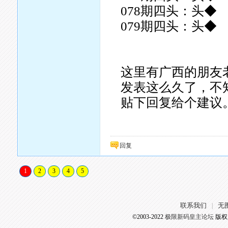
078期四头：头◆
079期四头：头◆
这里有广西的朋友
发表这么久了，不
贴下回复给个建议
回复
1
2
3
4
5
联系我们
无
|
©2003-2022
极限新码皇主论坛
版权所有