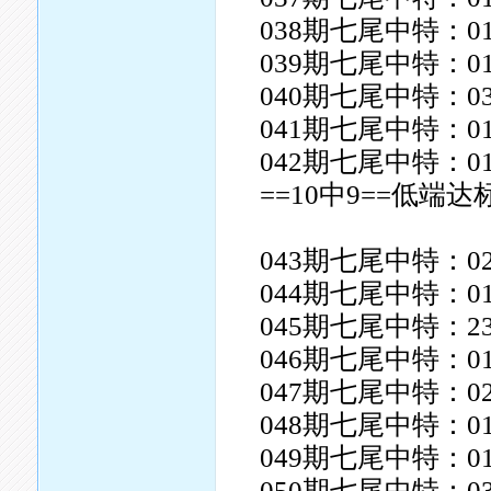
038期七尾中特：01
039期七尾中特：01
040期七尾中特：03
041期七尾中特：01
042期七尾中特：01
==10中9==低端达
043期七尾中特：02
044期七尾中特：01
045期七尾中特：23
046期七尾中特：01
047期七尾中特：02
048期七尾中特：01
049期七尾中特：01
050期七尾中特：03