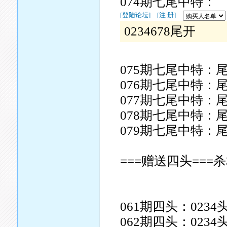
074期七尾中特：
[登陆论坛]
[注 册]
0234678尾开
075期七尾中特：
076期七尾中特：
077期七尾中特：
078期七尾中特：
079期七尾中特：
===赠送四头===
061期四头：0234
062期四头：0234