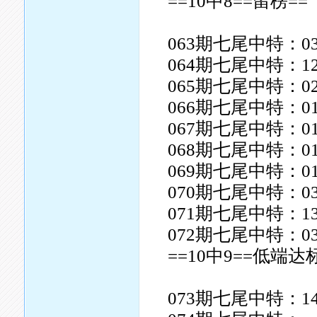
==10中8==留榜==
063期七尾中特：03
064期七尾中特：12
065期七尾中特：02
066期七尾中特：01
067期七尾中特：01
068期七尾中特：01
069期七尾中特：01
070期七尾中特：03
071期七尾中特：13
072期七尾中特：03
==10中9==低端达
073期七尾中特：14