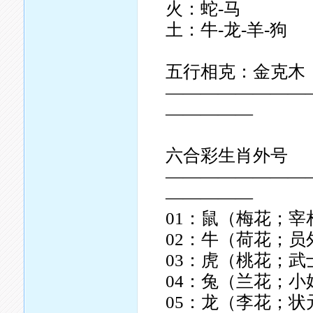
火：蛇-马
土：牛-龙-羊-狗
五行相克：金克木
————————
—————
六合彩生肖外号
————————
—————
01：鼠（梅花；
02：牛（荷花；员
03：虎（桃花；
04：兔（兰花；小
05：龙（李花；状