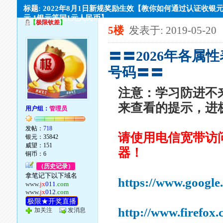
标题: 2022年8月1日新规奖励生效【教你如何通过认证收银元,
元,1银元等同1元人民币】
【
极限钦差
】
5楼
发表于: 2019-05-20
〓〓2026年各属
号码〓〓
注意：学习防进不
来查看的提示，进
用户组：
管理员
发帖：
718
请使用电信宽带访
银元：35842
威望：151
器！
铜币：6
（历史记录）
拿笔记下以下域名
https://www.google
www.
jx
011
.com
www.
jx
012
.com
极限★开奖直播
http://www.firefox
加关注
发消息