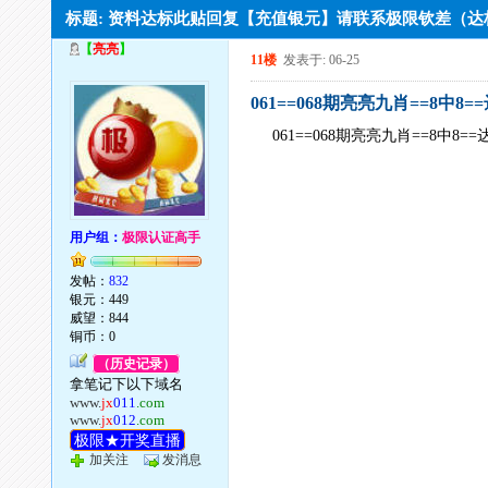
标题: 资料达标此贴回复【充值银元】请联系极限钦差（
【
亮亮
】
11楼
发表于: 06-25
061==068期亮亮九肖==8中8=
061==068期亮亮九肖==8中8=
用户组：
极限认证高手
发帖：
832
银元：449
威望：844
铜币：0
（历史记录）
拿笔记下以下域名
www.
jx
011
.com
www.
jx
012
.com
极限★开奖直播
加关注
发消息