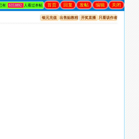
首页
回复
发帖
编辑
关闭
已有
6353892
人看过本帖
银元充值
出售贴教程
开奖直播
只看该作者