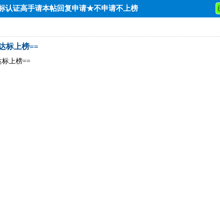
达标认证高手请本帖回复申请★不申请不上榜
=达标上榜==
=达标上榜==