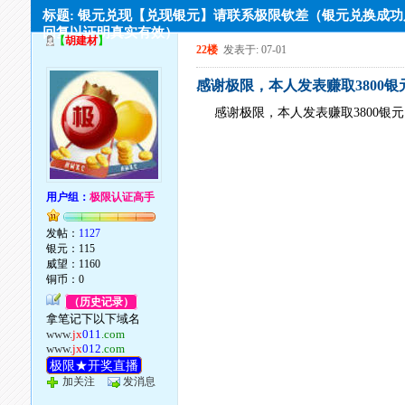
标题: 银元兑现【兑现银元】请联系极限钦差（银元兑换成
回复以证明真实有效）
【
胡建材
】
22楼
发表于: 07-01
感谢极限，本人发表赚取3800
感谢极限，本人发表赚取3800银
用户组：
极限认证高手
发帖：
1127
银元：115
威望：1160
铜币：0
（历史记录）
拿笔记下以下域名
www.
jx
011
.com
www.
jx
012
.com
极限★开奖直播
加关注
发消息