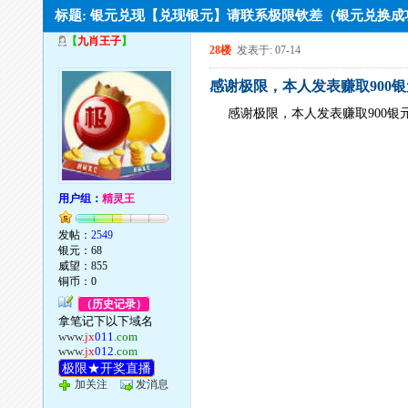
标题: 银元兑现【兑现银元】请联系极限钦差（银元兑换
【
九肖王子
】
28楼
发表于: 07-14
感谢极限，本人发表赚取900银
感谢极限，本人发表赚取900银
用户组：
精灵王
发帖：
2549
银元：68
威望：855
铜币：0
（历史记录）
拿笔记下以下域名
www.
jx
011
.com
www.
jx
012
.com
极限★开奖直播
加关注
发消息