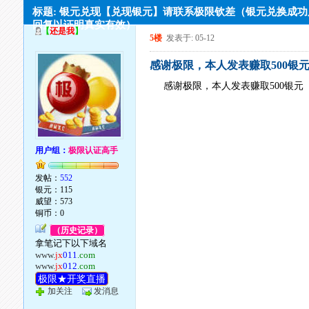
标题: 银元兑现【兑现银元】请联系极限钦差（银元兑换成
回复以证明真实有效）
【
还是我
】
5楼
发表于: 05-12
感谢极限，本人发表赚取500银元
感谢极限，本人发表赚取500银元
用户组：
极限认证高手
发帖：
552
银元：115
威望：573
铜币：0
（历史记录）
拿笔记下以下域名
www.
jx
011
.com
www.
jx
012
.com
极限★开奖直播
加关注
发消息