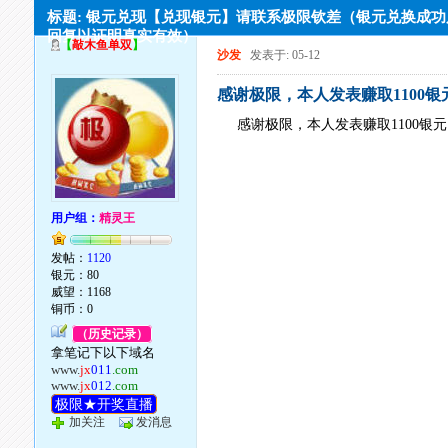
标题: 银元兑现【兑现银元】请联系极限钦差（银元兑换成
回复以证明真实有效）
【
敲木鱼单双
】
沙发
发表于: 05-12
感谢极限，本人发表赚取1100银
感谢极限，本人发表赚取1100银
用户组：
精灵王
发帖：
1120
银元：80
威望：1168
铜币：0
（历史记录）
拿笔记下以下域名
www.
jx
011
.com
www.
jx
012
.com
极限★开奖直播
加关注
发消息